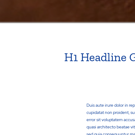
H1 Headline 
Duis aute irure dolor in re
cupidatat non proident, sun
error sit voluptatem accus
quasi architecto beatae vi
sed quia consequuntur mag