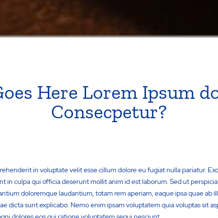
Goes Here Lorem Ipsum do
Consecpetur?
prehenderit in voluptate velit esse cillum dolore eu fugiat nulla pariatur. E
t in culpa qui officia deserunt mollit anim id est laborum. Sed ut perspici
antium doloremque laudantium, totam rem aperiam, eaque ipsa quae ab illo
tae dicta sunt explicabo. Nemo enim ipsam voluptatem quia voluptas sit asp
ni dolores eos qui ratione voluptatem sequi nesciunt.